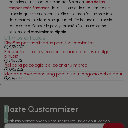
en todos los rincones del planeta. Sin duda,
una de las
chapas más famosas
de la historia es la que tiene este
símbolo, que se pudo ver, no sólo en la manifestación a favor
del desarme nuclear, sino que también ha sido un símbolo
tanto para defender la paz, y también fue usada como
reclamo del
movimiento Hippie
.
Últimos artículos
Diseños personalizados para tus camisetas
19/7/2021
Encuéntralo todo y no pierdas nada con los códigos
pinLost
8/6/2021
Aplica la psicología del color a tu marca
10/5/2021
Ideas de merchandising para que tu negocio hable de ti
6/4/2021
;
Hazte Qustommizer!
Recibirás promociones y descuentos exclusivos en tu correo.