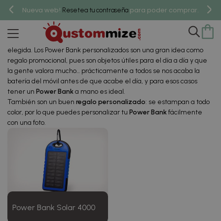
Power Bank Personalizados
Nueva web!
para poder comprar.
Resetea tu contraseña
Los
Power Bank personalizados
son baterías externas portátiles
que puedes utilizar para cargar tu móvil y otros dispositivos con un
cable USB (incluido), personalizados a todo color con la foto o diseño
elegida. Los Power Bank personalizados son una gran idea como
regalo promocional, pues son objetos útiles para el día a día y que
la gente valora mucho… prácticamente a todos se nos acaba la
batería del móvil antes de que acabe el día, y para esos casos
tener un
Power Bank
a mano es ideal.
También son un buen
regalo personalizado
: se estampan a todo
color, por lo que puedes personalizar tu
Power Bank
fácilmente
con una foto.
Power Bank Solar 4000