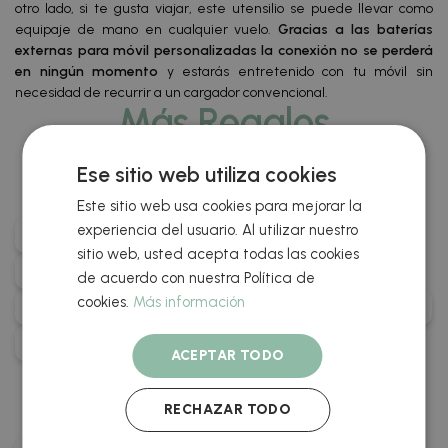
otro lado, si te gusta viajar, este utensilio se puede llevar como
equipaje de mano en cualquier vuelo.
Gracias a las baterías
externas para móvil personalizadas la conexión no se perderá
en ningún momento
y estarás entretenido con tu móvil sin
necesidad de recurrir a un cargador convencional.
Más Regalos
Personalizados Con Los
Ese sitio web utiliza cookies
Que Sorprenderás
Este sitio web usa cookies para mejorar la
experiencia del usuario. Al utilizar nuestro
Detalles Promocionales Personalizados
sitio web, usted acepta todas las cookies
Regalos De Oficina Personalizables
de acuerdo con nuestra Política de
cookies.
Más información
Detalles Personalizados Para Despedidas De Soltera
Regalos Personalizables Para Eventos
ACEPTAR TODO
Otros De Nuestros
Productos Top Ventas
RECHAZAR TODO