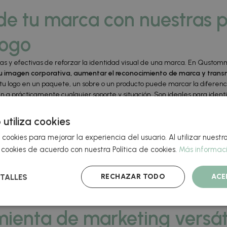
de tu marca con nuestras 
logo
las y efectivas de reforzar la identidad visual de una marca. En Qusto
u imagen corporativa, aumentar el reconocimiento de marca y transm
tu logo en un paquete, un sobre o un producto puede marcar la diferenci
a prácticamente cualquier soporte y situación. Son ideales para identif
puntos de venta, ferias o eventos corporativos. Al tratarse de un element
y con una excelente relación entre coste y visibilidad.
 utiliza cookies
zadas con logo es la libertad creativa. En nuestra tienda online
ofrecem
 cookies para mejorar la experiencia del usuario. Al utilizar nuestro
ión que mejor encaje con su identidad corporativa
. Desde acabados m
 con tu imagen de marca y con el uso que vayas a darle al adhesivo.
cookies de acuerdo con nuestra Política de cookies.
Más informac
s pueden ser redondas, ovaladas, cuadradas, rectangulares o tota
almente interesante para marcas que buscan un acabado más exclusivo o d
RECHAZAR TODO
ACE
TALLES
ensadas tanto para grandes empresas como para pequeños negocios, 
reales, sin sobrecostes ni complicaciones.
ienta de marketing versáti