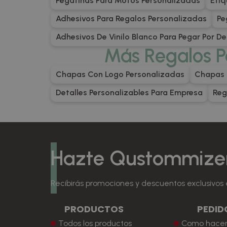
Pegatinas Para Motos Personalizadas
Etiq
Adhesivos Para Regalos Personalizadas
Pe
Adhesivos De Vinilo Blanco Para Pegar Por D
Más Regalos P
Chapas Con Logo Personalizadas
Chapas 
Detalles Personalizables Para Empresa
Reg
Hazte Qustommize
Recibirás promociones y descuentos exclusivos 
PRODUCTOS
PEDID
Todos los productos
Como hacer