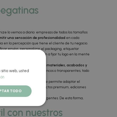
pegatinas
mmize lo vemos a diario: empresas de todos los tamaños
itir una sensación de profesionalidad
en cada
a en la percepción que tiene el cliente de tu negocio.
icar envíos, personalizar el packaging, etiquetar
o visual muy directo, ayudan a fijar tu logo en la mente
os una amplia variedad de materiales, acabados y
 sitio web, usted
ate o brillo hasta fondos blancos o transparentes, todo
ión
lmente personalizadas
, lo que permite adaptar el
iferencial, ya sea para productos premium, ediciones
PTAR TODO
autónomos o proyectos emergentes. De esta forma,
l con nuestros