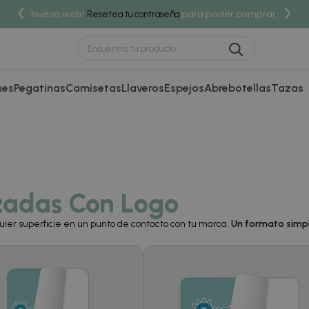
Nueva web!
para poder comprar.
Resetea tu contraseña
nes
Pegatinas
Camisetas
Llaveros
Espejos
Abrebotellas
Tazas
izadas Con Logo
uier superficie en un punto de contacto con tu marca.
Un formato simpl