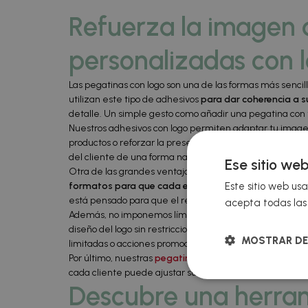
Refuerza la imagen 
personalizadas con 
Las pegatinas con logo son una de las formas más sencil
utilizan este tipo de adhesivos
para dar coherencia a s
detalle. Un simple gesto como añadir una pegatina con 
Nuestros adhesivos con logo permiten adaptar tu imagen 
productos o reforzar la presencia visual de tu marca en 
del cliente de una forma natural, sin resultar intrusivos 
Ese sitio web
Otra de las grandes ventajas de las pegatinas personali
Este sitio web usa
formatos para que cada empresa pueda elegir la opc
está pensado para que el resultado final sea coherente
acepta todas las 
Además, no imponemos límites creativos.
Las pegatina
diseño del logo sin restricciones. Esto resulta especi
MOSTRAR DE
limitadas o acciones promocionales concretas.
Por último, nuestras
pegatinas personalizadas
están p
cada cliente puede ajustar su pedido a sus necesidades 
Descubre una herram