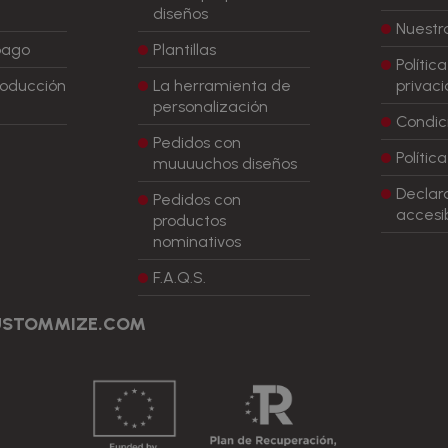
diseños
Nuestra
pago
Plantillas
Polític
roducción
La herramienta de
privac
personalización
Condic
Pedidos con
Polític
muuuuchos diseños
Declar
Pedidos con
accesib
productos
nominativos
F.A.Q.S.
QUSTOMMIZE.COM