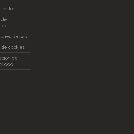
 historia
a de
idad
iones de uso
a de cookies
ación de
ilidad