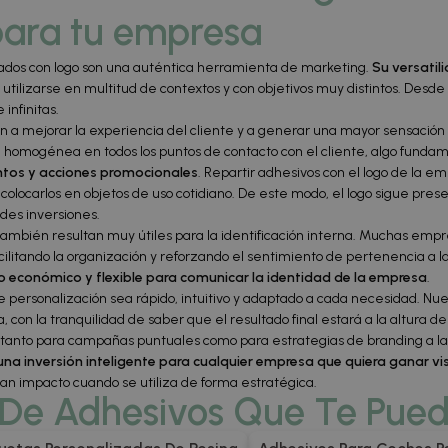
para tu empresa
izados con logo son una auténtica herramienta de marketing.
Su versatil
utilizarse en multitud de contextos y con objetivos muy distintos. Desde
infinitas.
en a mejorar la experiencia del cliente y a generar una mayor sensación 
homogénea en todos los puntos de contacto con el cliente, algo fundam
entos y acciones promocionales
. Repartir adhesivos con el logo de la e
n colocarlos en objetos de uso cotidiano. De este modo, el logo sigue p
des inversiones.
 también resultan muy útiles para la identificación interna. Muchas empre
facilitando la organización y reforzando el sentimiento de pertenencia a l
o económico y flexible para comunicar la identidad de la empresa
.
rsonalización sea rápido, intuitivo y adaptado a cada necesidad. Nuestr
 con la tranquilidad de saber que el resultado final estará a la altura de 
z tanto para campañas puntuales como para estrategias de branding a la
una inversión inteligente para cualquier empresa que quiera ganar vis
an impacto cuando se utiliza de forma estratégica.
 De Adhesivos Que Te Pued