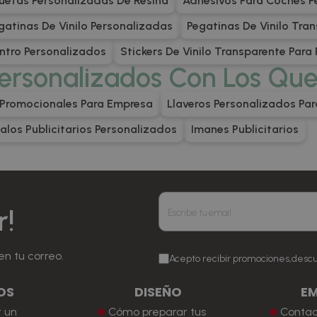
uetas Personalizadas De Resina
Adhesivos Para Coches P
gatinas De Vinilo Personalizadas
Pegatinas De Vinilo Tra
entro Personalizados
Stickers De Vinilo Transparente Para
ersonalizados Con Los Qu
Promocionales Para Empresa
Llaveros Personalizados Pa
alos Publicitarios Personalizados
Imanes Publicitarios
r!
en tu correo.
Acepto recibir promociones,desc
OS
DISEÑO
E
 un
Cómo preparar tus
Conta