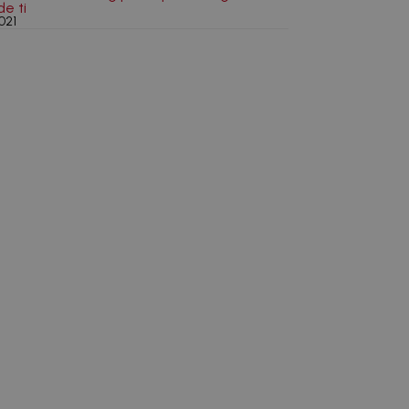
de ti
021