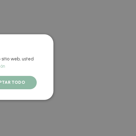
 sitio web, usted
ión
PTAR TODO