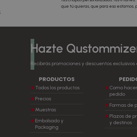
que tú quieras, que para eso estamos, 
;
Hazte Qustommize
Recibirás promociones y descuentos exclusivos 
PRODUCTOS
PEDID
Todos los productos
Como hacer
pedido
Precios
Formas de 
Muestras
Plazos de p
Embolsado y
y destinos
Packaging