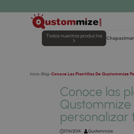
Todos nuestros productos
Chapas
Ima
Inicio
Blog
Conoce Las Plantillas De Qustommize Pa
Conoce las pl
Qustommize 
personalizar 
17/6/2014
Qustommize