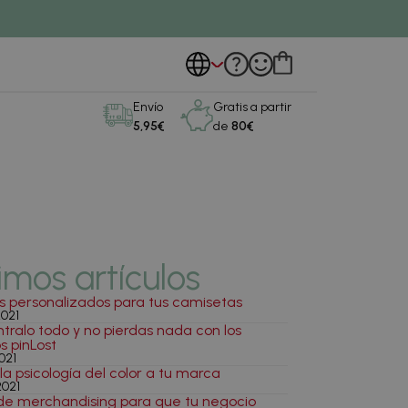
Envío
Gratis a partir
5,95€
de
80€
imos artículos
s personalizados para tus camisetas
2021
tralo todo y no pierdas nada con los
s pinLost
021
 la psicología del color a tu marca
2021
de merchandising para que tu negocio