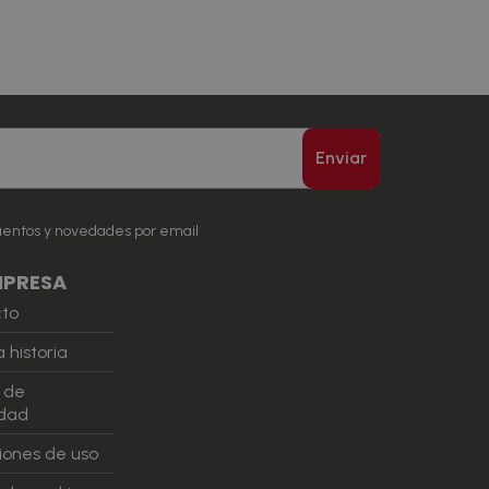
Enviar
uentos y novedades por email
MPRESA
cto
 historia
a de
idad
iones de uso