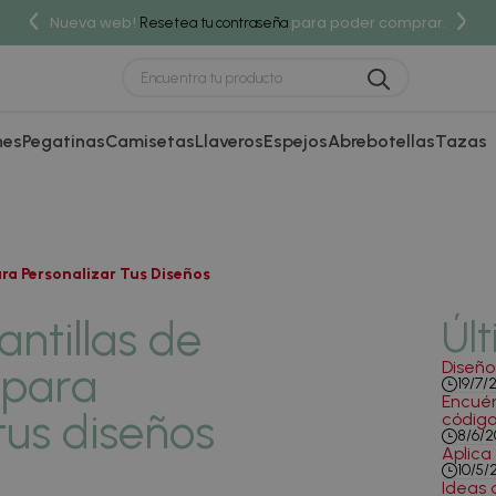
Nueva web!
para poder comprar.
Resetea tu contraseña
nes
Pegatinas
Camisetas
Llaveros
Espejos
Abrebotellas
Tazas
ra Personalizar Tus Diseños
antillas de
Últ
Diseño
para
19/7/
Encuén
tus diseños
código
8/6/2
Aplica
10/5/
Ideas 