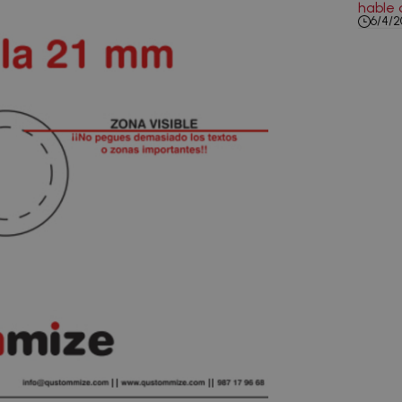
hable 
6/4/2