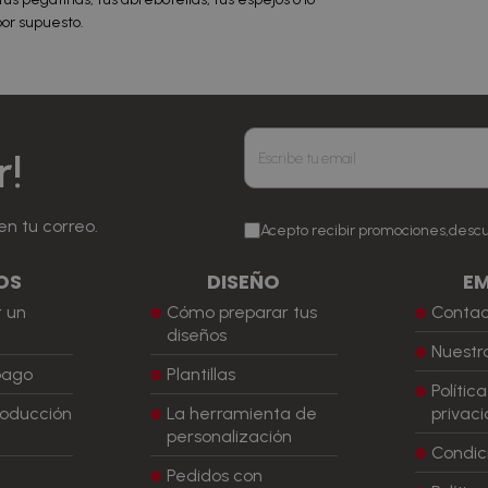
por supuesto.
r!
en tu correo.
Acepto recibir promociones,desc
OS
DISEÑO
E
 un
Cómo preparar tus
Conta
diseños
Nuestra
pago
Plantillas
Polític
roducción
La herramienta de
privac
personalización
Condic
Pedidos con