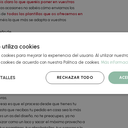
is claro lo que queréis poner en vuestras
as ocasiones no sabéis cómo enviarnos los
s de
todas las plantillas que os ofrecemos en
néis la que más se adapta a vuestros
seño de
s
,
pegatinas
o cualquiera de nuestros
os a la obra. Así que para empezar debéis ir a
 utiliza cookies
 los modelos que hayáis elegido. De esta manera
 cookies para mejorar la experiencia del usuario. Al utilizar nuestro
roducto final y así el resultado final no va a
ado.
cookies de acuerdo con nuestra Política de cookies.
Más informac
argar nuestras plantillas
en el formato que tu
 a tu disposición el archivo para que diseñes la
RECHAZAR TODO
ACE
TALLES
rario tu herramienta preferida es el
Ilustrator
,
ición. Por último, si en cambio, no eres de los
eño, también puedes descargarte las plantillas
eras.
esa es que el proceso desde que tienes tu
sta que recibas tu pedido en casa sea lo más
eres un as del diseño, no te preocupes, ya no
zar como un loco y sacar el máximo provecho a
us pegatinas, tus abrebotellas, tus espejos o lo