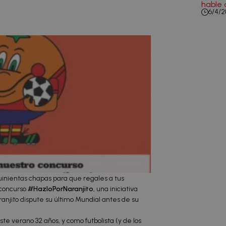
hable 
6/4/2
nientas chapas para que regales a tus
 concurso
#HazloPorNaranjito
, una iniciativa
anjito dispute su último Mundial antes de su
te verano 32 años, y como futbolista (y de los