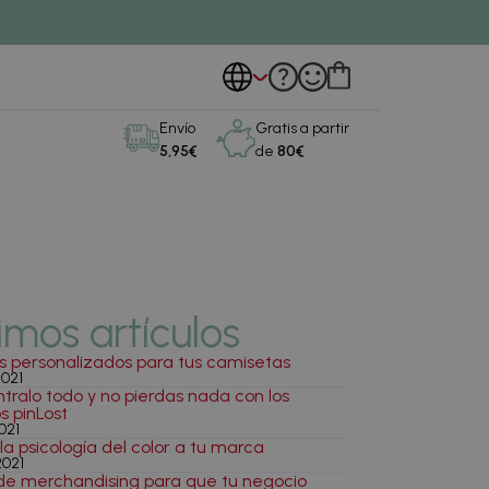
Envío
Gratis a partir
5,95€
de
80€
imos artículos
s personalizados para tus camisetas
2021
tralo todo y no pierdas nada con los
s pinLost
021
 la psicología del color a tu marca
2021
de merchandising para que tu negocio