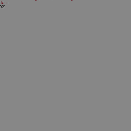
de ti
021