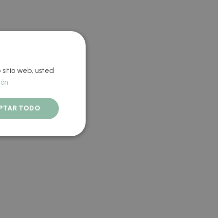
 sitio web, usted
ión
PTAR TODO