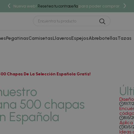
Nueva web!
para poder comprar.
Resetea tu contraseña
nes
Pegatinas
Camisetas
Llaveros
Espejos
Abrebotellas
Tazas
500 Chapas De La Selección Española Gratis!
nuestro
Últ
Diseño
ana 500 chapas
19/7/
Encuén
ón Española
código
8/6/2
Aplica
10/5/
Ideas 