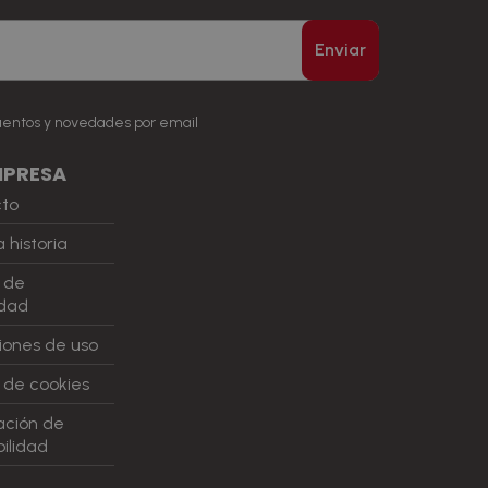
Enviar
uentos y novedades por email
MPRESA
cto
 historia
a de
idad
iones de uso
a de cookies
ación de
ilidad