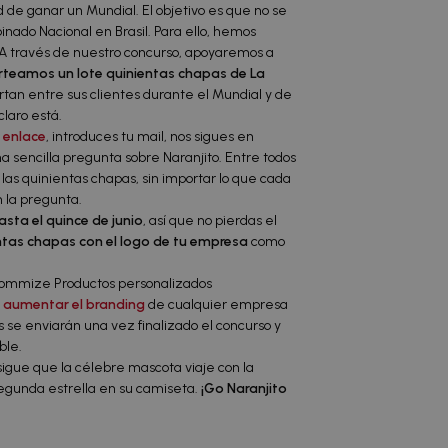
 de ganar un Mundial. El objetivo es que no se
nado Nacional en Brasil. Para ello, hemos
 A través de nuestro concurso, apoyaremos a
rteamos un lote quinientas chapas de La
rtan entre sus clientes durante el Mundial y de
claro está.
l enlace
, introduces tu mail, nos sigues en
a sencilla pregunta sobre Naranjito. Entre todos
 las quinientas chapas, sin importar lo que cada
 la pregunta.
asta el quince de junio
, así que no pierdas el
ntas chapas con el logo de tu empresa
como
 aumentar el branding
de cualquier empresa
s se enviarán una vez finalizado el concurso y
ble.
sigue que la célebre mascota viaje con la
segunda estrella en su camiseta.
¡Go Naranjito