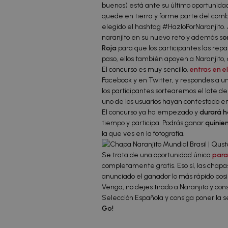
buenos) está ante su último oportunidad
quede en tierra y forme parte del combi
elegido el hashtag #HazloPorNaranjito.
naranjito en su nuevo reto y además s
o
Roja
para que los participantes las repa
paso, ellos también apoyen a Naranjito, 
El concurso es muy sencillo,
entras en e
Facebook y en Twitter, y respondes a un
los participantes sortearemos el lote de
uno de los usuarios hayan contestado en
El concurso ya ha empezado y
durará h
tiempo y participa. Podrás ganar
quinie
la que ves en la fotografía.
Se trata de una oportunidad única
para
completamente gratis. Eso sí, las chapa
anunciado el ganador lo más rápido posi
Venga, no dejes tirado a Naranjito y con
Selección Española y consiga poner la 
Go!