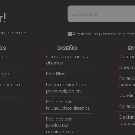
r!
en tu correo.
Acepto recibir promociones,desc
OS
DISEÑO
E
 un
Cómo preparar tus
Conta
diseños
Nuestra
pago
Plantillas
Polític
roducción
La herramienta de
privac
personalización
Condic
Pedidos con
Polític
muuuuchos diseños
Declar
Pedidos con
accesib
productos
nominativos