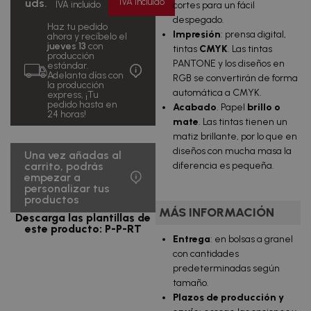
uds.
IVA incluido
IVA incluido
cortes para un fácil
10000
0,03
€
uds.
€/u.
despegado.
IVA
Haz tu pedido
incluido
Impresión
: prensa digital,
ahora y recíbelo el
jueves 13
con
tintas
CMYK
. Las tintas
614,20
producción
PANTONE y los diseños en
25000
0,02
€
estándar.
uds.
€/u.
Adelanta días con
IVA
RGB se convertirán de forma
la producción
incluido
automática a CMYK.
express, ¡Tu
pedido hasta en
Acabado
. Papel
brillo o
24 horas!
mate
. Las tintas tienen un
matiz brillante, por lo que en
diseños con mucha masa la
Una vez añadas al
carrito, podrás
diferencia es pequeña.
empezar a
personalizar tus
productos
MÁS INFORMACIÓN
Descarga las plantillas de
este producto: P-P-RT
Entrega
: en bolsas a granel
con cantidades
predeterminadas según
tamaño.
Plazos de producción y