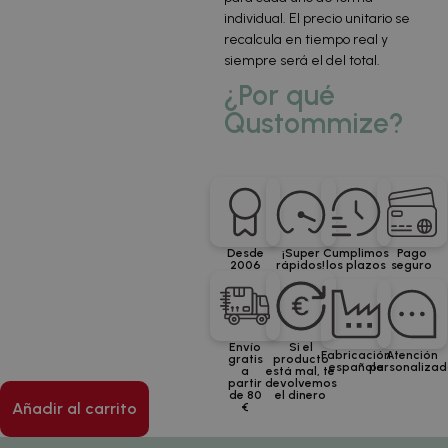
individual. El precio unitario se
recalcula en tiempo real y
siempre será el del total.
¿Por qué
Qustommize?
Desde
¡Super
Cumplimos
Pago
2006
rápidos!
los plazos
seguro
Envío
Si el
Fabricación
Atención
gratis
producto
española
personaliza
a
está mal, te
partir
devolvemos
de 80
el dinero
Añadir al carrito
€