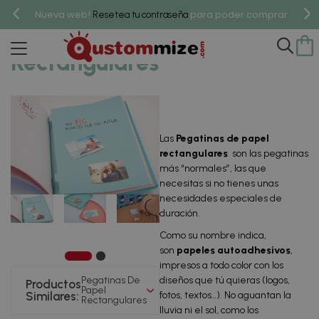
Nueva web!
para poder comprar.
Resetea tu contraseña
Pegatinas De Papel
Rectangulares
Las
Pegatinas de papel
rectangulares
son las pegatinas
más “normales”, las que
necesitas si no tienes unas
necesidades especiales de
duración.
Como su nombre indica,
son
papeles autoadhesivos
,
impresos a todo color con los
Pegatinas De
diseños que tú quieras (logos,
Productos
Papel
Similares:
fotos, textos…). No aguantan la
Rectangulares
lluvia ni el sol, como los