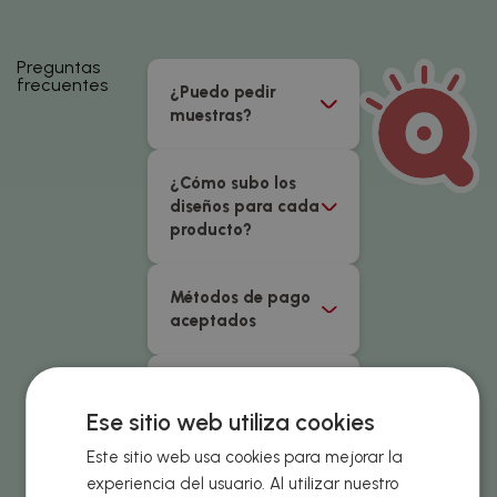
Preguntas
frecuentes
¿Puedo pedir
muestras?
¿Cómo subo los
diseños para cada
producto?
Métodos de pago
aceptados
¿Cuál es el precio
del envío?
Ese sitio web utiliza cookies
Este sitio web usa cookies para mejorar la
¿Cuándo recibiré
experiencia del usuario. Al utilizar nuestro