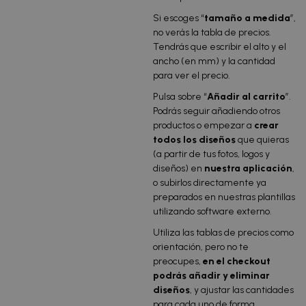
Si escoges “
tamaño a medida
”,
no verás la tabla de precios.
Tendrás que escribir el alto y el
ancho (en mm) y la cantidad
para ver el precio.
Pulsa sobre “
Añadir al carrito
”.
Podrás seguir añadiendo otros
productos o empezar a
crear
todos los diseños
que quieras
(a partir de tus fotos, logos y
diseños) en
nuestra aplicación
,
o subirlos directamente ya
preparados en nuestras plantillas
utilizando software externo.
Utiliza las tablas de precios como
orientación, pero no te
preocupes,
en el checkout
podrás añadir y eliminar
diseños
, y ajustar las cantidades
para cada uno de forma