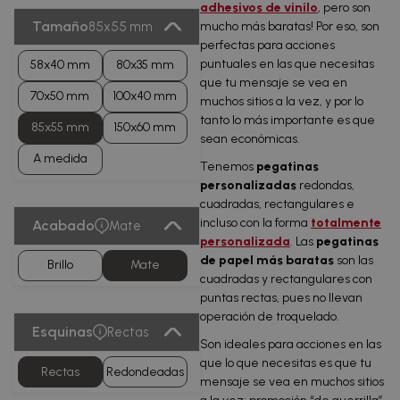
adhesivos de vinilo
, pero son
Tamaño
85x55 mm
mucho más baratas! Por eso, son
perfectas para acciones
puntuales en las que necesitas
58x40 mm
80x35 mm
que tu mensaje se vea en
70x50 mm
100x40 mm
muchos sitios a la vez, y por lo
tanto lo más importante es que
85x55 mm
150x60 mm
sean económicas.
A medida
Tenemos
pegatinas
personalizadas
redondas,
cuadradas, rectangulares e
incluso con la forma
totalmente
Acabado
Mate
personalizada
. Las
pegatinas
de papel más baratas
son las
Brillo
Mate
cuadradas y rectangulares con
puntas rectas, pues no llevan
operación de troquelado.
Esquinas
Rectas
Son ideales para acciones en las
que lo que necesitas es que tu
Rectas
Redondeadas
mensaje se vea en muchos sitios