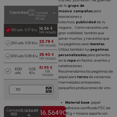
a la vez: promoción “de guerrilla”
de tu
grupo de
100
música
,
campañas
para
Cantidad
Cantidad
uds.
mínima
asociaciones y
100 uds.
colectivos,
publicidad
de tu
negocio…. Como necesitas una
16,56 €
100 uds.
0,17 €/u.
IVA incluido
gran visibilidad, tendrás que
poner muchas, y necesitas que
25,78 €
250 uds.
0,10 €/u.
tus pegatinas sean
baratas
.
IVA incluido
Utiliza también tus
pegatinas
38,40 €
personalizadas
para ponerlas
500 uds.
0,08 €/u.
IVA incluido
en la
ropa
en fiestas, eventos y
celebraciones.
51,95 €
1000
0,05
Recomendamos las pegatinas de
IVA
uds.
€/u.
incluido
papel para
tarros
de conservas,
mermeladas artesanales,
102,37 €
2500
0,04
pequeñas producciones de vino….
IVA
uds.
€/u.
incluido
170,61 €
5000
0,03
Material base
: papel
IVA
uds.
€/u.
incluido
adhesivo certificado FSC de
0.165649
Cantidad
16,56490
80 g + trasera soporte con
100
u.
272,98