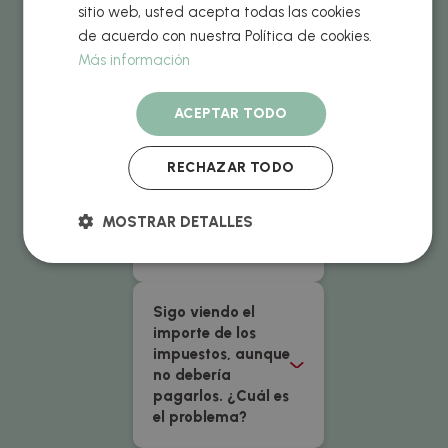
mi pedido?
sitio web, usted acepta todas las cookies
de acuerdo con nuestra Política de cookies.
Más información
¿Debo pagar
impuestos?
ACEPTAR TODO
Necesito el pedido
RECHAZAR TODO
aún más rápido
MOSTRAR DETALLES
¿Puedo ver una
muestra previa?
Sigo viendo el
importe de los
impuestos, aunque
no debería
pagarlos. ¿Cuál es
el problema?