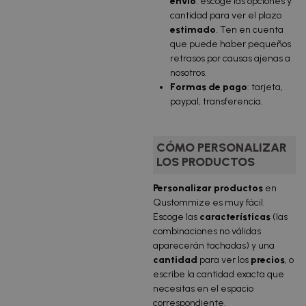
envío
: escoge las opciones y
cantidad para ver el plazo
estimado
. Ten en cuenta
que puede haber pequeños
retrasos por causas ajenas a
nosotros.
Formas de pago
: tarjeta,
paypal, transferencia.
CÓMO PERSONALIZAR
LOS PRODUCTOS
Personalizar productos
en
Qustommize es muy fácil.
Escoge las
características
(las
combinaciones no válidas
aparecerán tachadas) y una
cantidad
para ver los
precios
, o
escribe la cantidad exacta que
necesitas en el espacio
correspondiente.