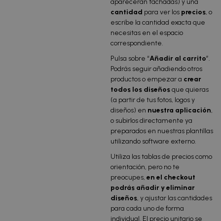
aparecerán tachadas) y una
cantidad
para ver los
precios
, o
escribe la cantidad exacta que
necesitas en el espacio
correspondiente.
Pulsa sobre “
Añadir al carrito
”.
Podrás seguir añadiendo otros
productos o empezar a
crear
todos los diseños
que quieras
(a partir de tus fotos, logos y
diseños) en
nuestra aplicación
,
o subirlos directamente ya
preparados en nuestras plantillas
utilizando software externo.
Utiliza las tablas de precios como
orientación, pero no te
preocupes,
en el checkout
podrás añadir y eliminar
diseños
, y ajustar las cantidades
para cada uno de forma
individual. El precio unitario se