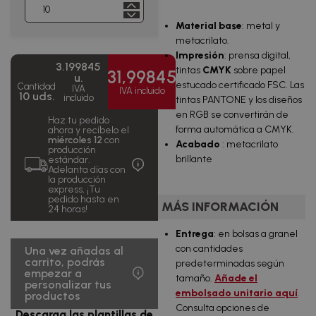
1.215,94
Material base
: metal y
1000
1,22
€
uds.
€/u.
metacrilato.
IVA incluido
Impresión
: prensa digital,
3.199845
2.879,86
tintas
CMYK
sobre papel
31,99845
2500
1,15
u.
€
uds.
€/u.
estucado certificado FSC. Las
Cantidad
IVA
IVA incluido
IVA incluido
10 uds.
incluido
tintas PANTONE y los diseños
5.439,74
en RGB se convertirán de
5000
1,09
Haz tu pedido
€
uds.
€/u.
forma automática a CMYK.
ahora y recíbelo el
IVA incluido
miércoles 12
con
Acabado
: metacrilato
producción
brillante
estándar.
10.239,50
10000
1,02
Adelanta días con
€
uds.
€/u.
la producción
IVA incluido
express, ¡Tu
pedido hasta en
MÁS INFORMACIÓN
23.998,85
24 horas!
25000
0,96
€
uds.
€/u.
IVA incluido
Entrega
: en bolsas a granel
con cantidades
Una vez añadas al
carrito, podrás
predeterminadas según
empezar a
tamaño.
Añade el
personalizar tus
embolsado unitario aquí
.
productos
Consulta opciones de
Descarga las plantillas de