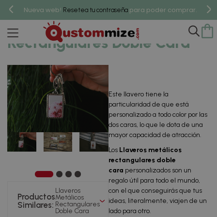
Nueva web!
para poder comprar.
Resetea tu contraseña
Llaveros Metálicos
Rectangulares Doble Cara
Este llavero tiene la
particularidad de que está
personalizado a todo color por las
dos caras, lo que le dota de una
mayor capacidad de atracción.
Los
Llaveros metálicos
rectangulares doble
cara
personalizados son un
regalo útil para todo el mundo,
con el que conseguirás que tus
Llaveros
Productos
Metálicos
ideas, literalmente, viajen de un
Similares:
Rectangulares
lado para otro.
Doble Cara