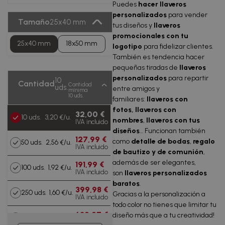
Puedes
hacer llaveros
personalizados
para vender
Tamaño
25x40 mm
tus diseños y
llaveros
promocionales con tu
25x40 mm
18x50 mm
logotipo
para fidelizar clientes.
También es tendencia hacer
pequeñas tiradas de
llaveros
personalizados
para repartir
10
Cantidad
Cantidad
uds.
entre amigos y
mínima
10 uds.
familiares:
llaveros con
fotos,
llaveros con
32,00 €
10 uds.
3,20 €/u.
nombres
,
llaveros con tus
IVA incluido
diseños
… Funcionan también
127,99 €
como
detalle de bodas
,
regalo
50 uds.
2,56 €/u.
IVA incluido
de bautizo y de comunión
,
además de ser elegantes,
191,99 €
100 uds.
1,92 €/u.
IVA incluido
son
llaveros personalizados
baratos
.
399,98 €
250 uds.
1,60 €/u.
Gracias a la personalización a
IVA incluido
todo color no tienes que limitar tu
639,97 €
diseño más que a tu creatividad!
500 uds.
1,28 €/u.
IVA incluido