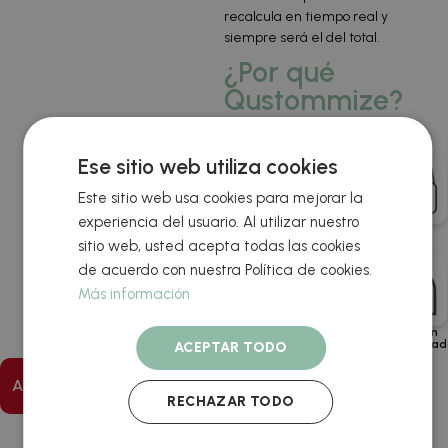
recalcula en tiempo real y
siempre será el del total.
¿Por qué
Qustommize?
Ese sitio web utiliza cookies
Este sitio web usa cookies para mejorar la
experiencia del usuario. Al utilizar nuestro
Desde
¡Super
Cumplimos
Pago
2006
rápidos!
los plazos
seguro
sitio web, usted acepta todas las cookies
de acuerdo con nuestra Política de cookies.
Más información
Envío
Si el
Fabricación
Atención
gratis
producto
española
personaliza
ACEPTAR TODO
a
está mal, te
partir
devolvemos
de 80
el dinero
Añadir al carrito
€
RECHAZAR TODO